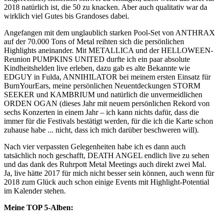
2018 natürlich ist, die 50 zu knacken. Aber auch qualitativ war da
wirklich viel Gutes bis Grandoses dabei.
Angefangen mit dem unglaublich starken Pool-Set von ANTHRAX
auf der 70.000 Tons of Metal reihten sich die persönlichen
Highlights aneinander. Mit METALLICA und der HELLOWEEN-
Reunion PUMPKINS UNITED durfte ich ein paar absolute
Kindheitshelden live erleben, dazu gab es alte Bekannte wie
EDGUY in Fulda, ANNIHILATOR bei meinem ersten Einsatz für
BurnYourEars, meine persönlichen Neuentdeckungen STORM
SEEKER und KAMBRIUM und natürlich die unvermeidlichen
ORDEN OGAN (dieses Jahr mit neuem persönlichen Rekord von
sechs Konzerten in einem Jahr – ich kann nichts dafür, dass die
immer für die Festivals bestätigt werden, für die ich die Karte schon
zuhause habe ... nicht, dass ich mich darüber beschweren will).
Nach vier verpassten Gelegenheiten habe ich es dann auch
tatsächlich noch geschafft, DEATH ANGEL endlich live zu sehen
und das dank des Ruhrpott Metal Meetings auch direkt zwei Mal.
Ja, live hätte 2017 für mich nicht besser sein können, auch wenn für
2018 zum Glück auch schon einige Events mit Highlight-Potential
im Kalender stehen.
Meine TOP 5-Alben: