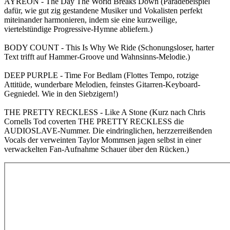
AYREON - The Day The World Breaks Down (Paradebeispiel
dafür, wie gut zig gestandene Musiker und Vokalisten perfekt
miteinander harmonieren, indem sie eine kurzweilige,
viertelstündige Progressive-Hymne abliefern.)
BODY COUNT - This Is Why We Ride (Schonungsloser, harter
Text trifft auf Hammer-Groove und Wahnsinns-Melodie.)
DEEP PURPLE - Time For Bedlam (Flottes Tempo, rotzige
Attitüde, wunderbare Melodien, feinstes Gitarren-Keyboard-
Gegniedel. Wie in den Siebzigern!)
THE PRETTY RECKLESS - Like A Stone (Kurz nach Chris
Cornells Tod coverten THE PRETTY RECKLESS die
AUDIOSLAVE-Nummer. Die eindringlichen, herzzerreißenden
Vocals der verweinten Taylor Mommsen jagen selbst in einer
verwackelten Fan-Aufnahme Schauer über den Rücken.)