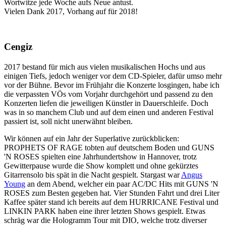
Wortwitze jede Woche aufs Neue antust.
Vielen Dank 2017, Vorhang auf für 2018!
Cengiz
2017 bestand für mich aus vielen musikalischen Hochs und aus
einigen Tiefs, jedoch weniger vor dem CD-Spieler, dafür umso mehr
vor der Bühne. Bevor im Frühjahr die Konzerte losgingen, habe ich
die verpassten VÖs vom Vorjahr durchgehört und passend zu den
Konzerten liefen die jeweiligen Künstler in Dauerschleife. Doch
was in so manchem Club und auf dem einen und anderen Festival
passiert ist, soll nicht unerwähnt bleiben.
Wir können auf ein Jahr der Superlative zurückblicken:
PROPHETS OF RAGE tobten auf deutschem Boden und GUNS
'N ROSES spielten eine Jahrhundertshow in Hannover, trotz
Gewitterpause wurde die Show komplett und ohne gekürztes
Gitarrensolo bis spät in die Nacht gespielt. Stargast war
Angus
Young
an dem Abend, welcher ein paar AC/DC Hits mit GUNS 'N
ROSES zum Besten gegeben hat. Vier Stunden Fahrt und drei Liter
Kaffee später stand ich bereits auf dem HURRICANE Festival und
LINKIN PARK haben eine ihrer letzten Shows gespielt. Etwas
schräg war die Hologramm Tour mit DIO, welche trotz diverser