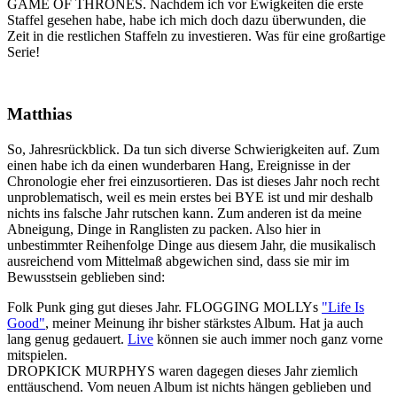
GAME OF THRONES. Nachdem ich vor Ewigkeiten die erste
Staffel gesehen habe, habe ich mich doch dazu überwunden, die
Zeit in die restlichen Staffeln zu investieren. Was für eine großartige
Serie!
Matthias
So, Jahresrückblick. Da tun sich diverse Schwierigkeiten auf. Zum
einen habe ich da einen wunderbaren Hang, Ereignisse in der
Chronologie eher frei einzusortieren. Das ist dieses Jahr noch recht
unproblematisch, weil es mein erstes bei BYE ist und mir deshalb
nichts ins falsche Jahr rutschen kann. Zum anderen ist da meine
Abneigung, Dinge in Ranglisten zu packen. Also hier in
unbestimmter Reihenfolge Dinge aus diesem Jahr, die musikalisch
ausreichend vom Mittelmaß abgewichen sind, dass sie mir im
Bewusstsein geblieben sind:
Folk Punk ging gut dieses Jahr. FLOGGING MOLLYs
"Life Is
Good"
, meiner Meinung ihr bisher stärkstes Album. Hat ja auch
lang genug gedauert.
Live
können sie auch immer noch ganz vorne
mitspielen.
DROPKICK MURPHYS waren dagegen dieses Jahr ziemlich
enttäuschend. Vom neuen Album ist nichts hängen geblieben und