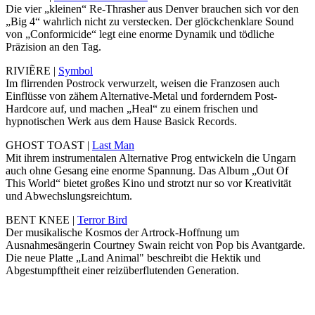
Die vier „kleinen“ Re-Thrasher aus Denver brauchen sich vor den
„Big 4“ wahrlich nicht zu verstecken. Der glöckchenklare Sound
von „Conformicide“ legt eine enorme Dynamik und tödliche
Präzision an den Tag.
RIVIẼRE |
Symbol
Im flirrenden Postrock verwurzelt, weisen die Franzosen auch
Einflüsse von zähem Alternative-Metal und forderndem Post-
Hardcore auf, und machen „Heal“ zu einem frischen und
hypnotischen Werk aus dem Hause Basick Records.
GHOST TOAST |
Last Man
Mit ihrem instrumentalen Alternative Prog entwickeln die Ungarn
auch ohne Gesang eine enorme Spannung. Das Album „Out Of
This World“ bietet großes Kino und strotzt nur so vor Kreativität
und Abwechslungsreichtum.
BENT KNEE |
Terror Bird
Der musikalische Kosmos der Artrock-Hoffnung um
Ausnahmesängerin Courtney Swain reicht von Pop bis Avantgarde.
Die neue Platte „Land Animal" beschreibt die Hektik und
Abgestumpftheit einer reizüberflutenden Generation.