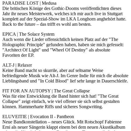
PARADISE LOST | Medusa
Die britischen Könige des Gothic-Dooms veröffentlichten dieses
Jahr ihr neues Meisterwerk, welches ich mir auch live in Stuttgart
komplett auf der Spezial-Show im LKA Longhorn anghehört hatte.
Back to the future – das trifft es wohl am besten.
EPICA | The Solace System
Auch wenn die Lieder offensichtlich keinen Platz auf der "The
Holographic Principle" gefunden haben, haben sie mich gefesselt:
"Architect Of Light" und "Wheel Of Destiny" als absolute
Favoriten der EP.
ALT-J | Relaxer
Keine Band macht so skurrile, aber auf seltsame Weise
befriedigende Musik wie Alt-J. Im Genre Indie für mich die absolute
Lieblingsband und "In Cold Blood" lief sehr lange in Dauerschleife.
FIT FOR AN AUTOPSY | The Great Collapse
Was für eine Entwicklung die Band hinter sich hat! "The Great
Collapse" zeigt einfach, wie viel offener sie sich selbst gestalten
können. Hammerharte Riffs und sicheres Songwriting.
ELUVEITIE | Evocation II - Pantheon
Neue Bandkonstellation – neues Glück. Mit Rotschopf Fabienne
Erni als neuer Sängerin klappt einem bei dem neuen Akustikalbum