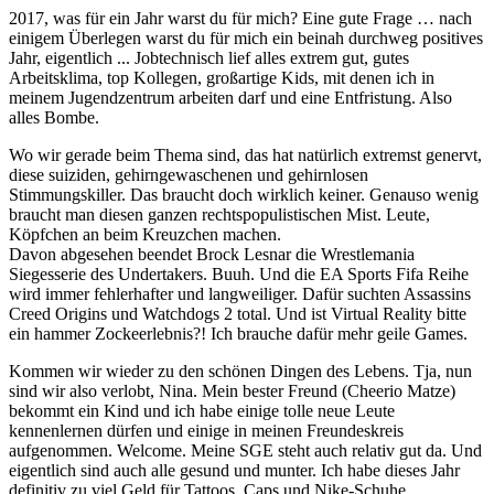
2017, was für ein Jahr warst du für mich? Eine gute Frage … nach
einigem Überlegen warst du für mich ein beinah durchweg positives
Jahr, eigentlich ... Jobtechnisch lief alles extrem gut, gutes
Arbeitsklima, top Kollegen, großartige Kids, mit denen ich in
meinem Jugendzentrum arbeiten darf und eine Entfristung. Also
alles Bombe.
Wo wir gerade beim Thema sind, das hat natürlich extremst genervt,
diese suiziden, gehirngewaschenen und gehirnlosen
Stimmungskiller. Das braucht doch wirklich keiner. Genauso wenig
braucht man diesen ganzen rechtspopulistischen Mist. Leute,
Köpfchen an beim Kreuzchen machen.
Davon abgesehen beendet Brock Lesnar die Wrestlemania
Siegesserie des Undertakers. Buuh. Und die EA Sports Fifa Reihe
wird immer fehlerhafter und langweiliger. Dafür suchten Assassins
Creed Origins und Watchdogs 2 total. Und ist Virtual Reality bitte
ein hammer Zockeerlebnis?! Ich brauche dafür mehr geile Games.
Kommen wir wieder zu den schönen Dingen des Lebens. Tja, nun
sind wir also verlobt, Nina. Mein bester Freund (Cheerio Matze)
bekommt ein Kind und ich habe einige tolle neue Leute
kennenlernen dürfen und einige in meinen Freundeskreis
aufgenommen. Welcome. Meine SGE steht auch relativ gut da. Und
eigentlich sind auch alle gesund und munter. Ich habe dieses Jahr
definitiv zu viel Geld für Tattoos, Caps und Nike-Schuhe