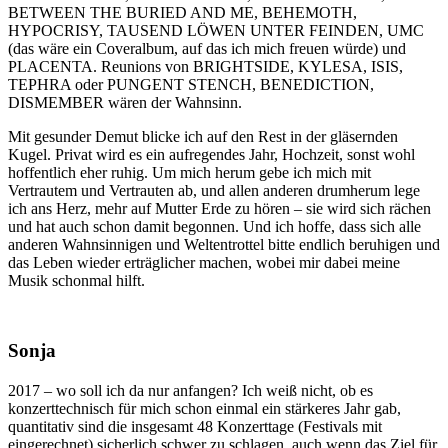
BETWEEN THE BURIED AND ME, BEHEMOTH,
HYPOCRISY, TAUSEND LÖWEN UNTER FEINDEN, UMC
(das wäre ein Coveralbum, auf das ich mich freuen würde) und
PLACENTA. Reunions von BRIGHTSIDE, KYLESA, ISIS,
TEPHRA oder PUNGENT STENCH, BENEDICTION,
DISMEMBER wären der Wahnsinn.
Mit gesunder Demut blicke ich auf den Rest in der gläsernden
Kugel. Privat wird es ein aufregendes Jahr, Hochzeit, sonst wohl
hoffentlich eher ruhig. Um mich herum gebe ich mich mit
Vertrautem und Vertrauten ab, und allen anderen drumherum lege
ich ans Herz, mehr auf Mutter Erde zu hören – sie wird sich rächen
und hat auch schon damit begonnen. Und ich hoffe, dass sich alle
anderen Wahnsinnigen und Weltentrottel bitte endlich beruhigen und
das Leben wieder erträglicher machen, wobei mir dabei meine
Musik schonmal hilft.
Sonja
2017 – wo soll ich da nur anfangen? Ich weiß nicht, ob es
konzerttechnisch für mich schon einmal ein stärkeres Jahr gab,
quantitativ sind die insgesamt 48 Konzerttage (Festivals mit
eingerechnet) sicherlich schwer zu schlagen, auch wenn das Ziel für