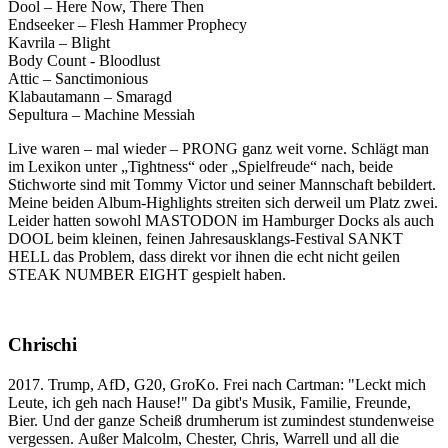
Dool – Here Now, There Then
Endseeker – Flesh Hammer Prophecy
Kavrila – Blight
Body Count - Bloodlust
Attic – Sanctimonious
Klabautamann – Smaragd
Sepultura – Machine Messiah
Live waren – mal wieder – PRONG ganz weit vorne. Schlägt man
im Lexikon unter „Tightness“ oder „Spielfreude“ nach, beide
Stichworte sind mit Tommy Victor und seiner Mannschaft bebildert.
Meine beiden Album-Highlights streiten sich derweil um Platz zwei.
Leider hatten sowohl MASTODON im Hamburger Docks als auch
DOOL beim kleinen, feinen Jahresausklangs-Festival SANKT
HELL das Problem, dass direkt vor ihnen die echt nicht geilen
STEAK NUMBER EIGHT gespielt haben.
Chrischi
2017. Trump, AfD, G20, GroKo. Frei nach Cartman: "Leckt mich
Leute, ich geh nach Hause!" Da gibt's Musik, Familie, Freunde,
Bier. Und der ganze Scheiß drumherum ist zumindest stundenweise
vergessen. Außer Malcolm, Chester, Chris, Warrell und all die