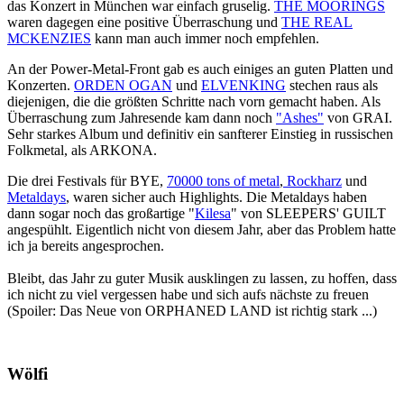
das Konzert in München war einfach gruselig.
THE MOORINGS
waren dagegen eine positive Überraschung und
THE REAL
MCKENZIES
kann man auch immer noch empfehlen.
An der Power-Metal-Front gab es auch einiges an guten Platten und
Konzerten.
ORDEN OGAN
und
ELVENKING
stechen raus als
diejenigen, die die größten Schritte nach vorn gemacht haben. Als
Überraschung zum Jahresende kam dann noch
"Ashes"
von GRAI.
Sehr starkes Album und definitiv ein sanfterer Einstieg in russischen
Folkmetal, als ARKONA.
Die drei Festivals für BYE,
70000 tons of metal
,
Rockharz
und
Metaldays
, waren sicher auch Highlights. Die Metaldays haben
dann sogar noch das großartige "
Kilesa
" von SLEEPERS' GUILT
angespühlt. Eigentlich nicht von diesem Jahr, aber das Problem hatte
ich ja bereits angesprochen.
Bleibt, das Jahr zu guter Musik ausklingen zu lassen, zu hoffen, dass
ich nicht zu viel vergessen habe und sich aufs nächste zu freuen
(Spoiler: Das Neue von ORPHANED LAND ist richtig stark ...)
Wölfi