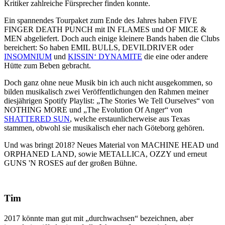
Kritiker zahlreiche Fürsprecher finden konnte.
Ein spannendes Tourpaket zum Ende des Jahres haben FIVE
FINGER DEATH PUNCH mit IN FLAMES und OF MICE &
MEN abgeliefert. Doch auch einige kleinere Bands haben die Clubs
bereichert: So haben EMIL BULLS, DEVILDRIVER oder
INSOMNIUM
und
KISSIN‘ DYNAMITE
die eine oder andere
Hütte zum Beben gebracht.
Doch ganz ohne neue Musik bin ich auch nicht ausgekommen, so
bilden musikalisch zwei Veröffentlichungen den Rahmen meiner
diesjährigen Spotify Playlist: „The Stories We Tell Ourselves“ von
NOTHING MORE und „The Evolution Of Anger“ von
SHATTERED SUN
, welche erstaunlicherweise aus Texas
stammen, obwohl sie musikalisch eher nach Göteborg gehören.
Und was bringt 2018? Neues Material von MACHINE HEAD und
ORPHANED LAND, sowie METALLICA, OZZY und erneut
GUNS 'N ROSES auf der großen Bühne.
Tim
2017 könnte man gut mit „durchwachsen“ bezeichnen, aber