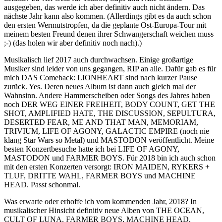
ausgegeben, das werde ich aber definitiv auch nicht ändern. Das
nächste Jahr kann also kommen. (Allerdings gibt es da auch schon
den ersten Wermutstropfen, da die geplante Ost-Europa-Tour mit
meinem besten Freund denen ihrer Schwangerschaft weichen muss
;-) (das holen wir aber definitiv noch nach).)
Musikalisch lief 2017 auch durchwachsen. Einige großartige
Musiker sind leider von uns gegangen, RIP an alle. Dafür gab es für
mich DAS Comeback: LIONHEART sind nach kurzer Pause
zurück. Yes. Deren neues Album ist dann auch gleich mal der
Wahnsinn. Andere Hammerscheiben oder Songs des Jahres haben
noch DER WEG EINER FREIHEIT, BODY COUNT, GET THE
SHOT, AMPLIFIED HATE, THE DISCUSSION, SEPULTURA,
DESERTED FEAR, ME AND THAT MAN, MEMORIAM,
TRIVIUM, LIFE OF AGONY, GALACTIC EMPIRE (noch nie
klang Star Wars so Metal) und MASTODON veröffentlicht. Meine
besten Konzertbesuche hatte ich bei LIFE OF AGONY,
MASTODON und FARMER BOYS. Für 2018 bin ich auch schon
mit den ersten Konzerten versorgt: IRON MAIDEN, RYKERS +
TLUF, DRITTE WAHL, FARMER BOYS und MACHINE
HEAD. Passt schonmal.
Was erwarte oder erhoffe ich vom kommenden Jahr, 2018? In
musikalischer Hinsicht definitiv neue Alben von THE OCEAN,
CULT OF LUNA, FARMER BOYS, MACHINE HEAD,