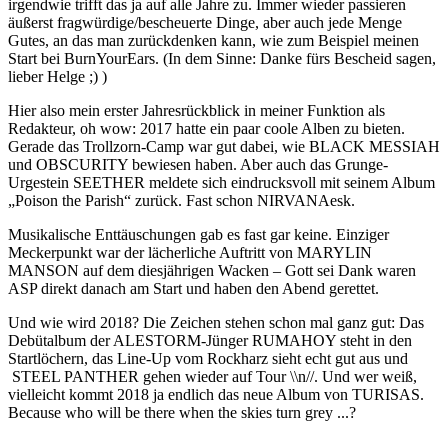
irgendwie trifft das ja auf alle Jahre zu. Immer wieder passieren
äußerst fragwürdige/bescheuerte Dinge, aber auch jede Menge
Gutes, an das man zurückdenken kann, wie zum Beispiel meinen
Start bei BurnYourEars. (In dem Sinne: Danke fürs Bescheid sagen,
lieber Helge ;) )
Hier also mein erster Jahresrückblick in meiner Funktion als
Redakteur, oh wow: 2017 hatte ein paar coole Alben zu bieten.
Gerade das Trollzorn-Camp war gut dabei, wie BLACK MESSIAH
und OBSCURITY bewiesen haben. Aber auch das Grunge-
Urgestein SEETHER meldete sich eindrucksvoll mit seinem Album
„Poison the Parish“ zurück. Fast schon NIRVANAesk.
Musikalische Enttäuschungen gab es fast gar keine. Einziger
Meckerpunkt war der lächerliche Auftritt von MARYLIN
MANSON auf dem diesjährigen Wacken – Gott sei Dank waren
ASP direkt danach am Start und haben den Abend gerettet.
Und wie wird 2018? Die Zeichen stehen schon mal ganz gut: Das
Debütalbum der ALESTORM-Jünger RUMAHOY steht in den
Startlöchern, das Line-Up vom Rockharz sieht echt gut aus und
STEEL PANTHER gehen wieder auf Tour \\n//. Und wer weiß,
vielleicht kommt 2018 ja endlich das neue Album von TURISAS.
Because who will be there when the skies turn grey ...?