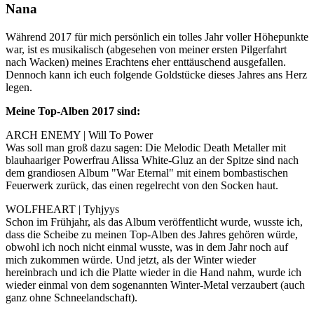
Nana
Während 2017 für mich persönlich ein tolles Jahr voller Höhepunkte
war, ist es musikalisch (abgesehen von meiner ersten Pilgerfahrt
nach Wacken) meines Erachtens eher enttäuschend ausgefallen.
Dennoch kann ich euch folgende Goldstücke dieses Jahres ans Herz
legen.
Meine Top-Alben 2017 sind:
ARCH ENEMY | Will To Power
Was soll man groß dazu sagen: Die Melodic Death Metaller mit
blauhaariger Powerfrau Alissa White-Gluz an der Spitze sind nach
dem grandiosen Album "War Eternal" mit einem bombastischen
Feuerwerk zurück, das einen regelrecht von den Socken haut.
WOLFHEART | Tyhjyys
Schon im Frühjahr, als das Album veröffentlicht wurde, wusste ich,
dass die Scheibe zu meinen Top-Alben des Jahres gehören würde,
obwohl ich noch nicht einmal wusste, was in dem Jahr noch auf
mich zukommen würde. Und jetzt, als der Winter wieder
hereinbrach und ich die Platte wieder in die Hand nahm, wurde ich
wieder einmal von dem sogenannten Winter-Metal verzaubert (auch
ganz ohne Schneelandschaft).