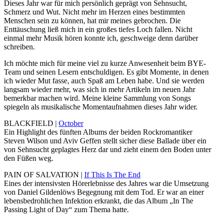
Dieses Jahr war für mich persönlich geprägt von Sehnsucht,
Schmerz und Wut. Nicht mehr im Herzen eines bestimmten
Menschen sein zu können, hat mir meines gebrochen. Die
Enttäuschung ließ mich in ein großes tiefes Loch fallen. Nicht
einmal mehr Musik hören konnte ich, geschweige denn darüber
schreiben.
Ich möchte mich für meine viel zu kurze Anwesenheit beim BYE-
Team und seinen Lesern entschuldigen. Es gibt Momente, in denen
ich wieder Mut fasse, auch Spaß am Leben habe. Und sie werden
langsam wieder mehr, was sich in mehr Artikeln im neuen Jahr
bemerkbar machen wird. Meine kleine Sammlung von Songs
spiegeln als musikalische Momentaufnahmen dieses Jahr wider.
BLACKFIELD |
October
Ein Highlight des fünften Albums der beiden Rockromantiker
Steven Wilson und Aviv Geffen stellt sicher diese Ballade über ein
von Sehnsucht geplagtes Herz dar und zieht einem den Boden unter
den Füßen weg.
PAIN OF SALVATION |
If This Is The End
Eines der intensivsten Hörerlebnisse des Jahres war die Umsetzung
von Daniel Gildenlöws Begegnung mit dem Tod. Er war an einer
lebensbedrohlichen Infektion erkrankt, die das Album „In The
Passing Light of Day“ zum Thema hatte.