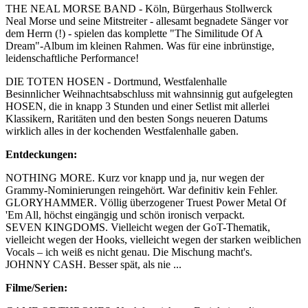
THE NEAL MORSE BAND - Köln, Bürgerhaus Stollwerck
Neal Morse und seine Mitstreiter - allesamt begnadete Sänger vor
dem Herrn (!) - spielen das komplette "The Similitude Of A
Dream"-Album im kleinen Rahmen. Was für eine inbrünstige,
leidenschaftliche Performance!
DIE TOTEN HOSEN - Dortmund, Westfalenhalle
Besinnlicher Weihnachtsabschluss mit wahnsinnig gut aufgelegten
HOSEN, die in knapp 3 Stunden und einer Setlist mit allerlei
Klassikern, Raritäten und den besten Songs neueren Datums
wirklich alles in der kochenden Westfalenhalle gaben.
Entdeckungen:
NOTHING MORE. Kurz vor knapp und ja, nur wegen der
Grammy-Nominierungen reingehört. War definitiv kein Fehler.
GLORYHAMMER. Völlig überzogener Truest Power Metal Of
'Em All, höchst eingängig und schön ironisch verpackt.
SEVEN KINGDOMS. Vielleicht wegen der GoT-Thematik,
vielleicht wegen der Hooks, vielleicht wegen der starken weiblichen
Vocals – ich weiß es nicht genau. Die Mischung macht's.
JOHNNY CASH. Besser spät, als nie ...
Filme/Serien: