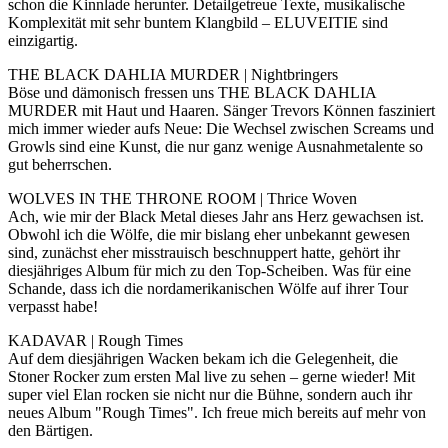
schon die Kinnlade herunter. Detailgetreue Texte, musikalische
Komplexität mit sehr buntem Klangbild – ELUVEITIE sind
einzigartig.
THE BLACK DAHLIA MURDER | Nightbringers
Böse und dämonisch fressen uns THE BLACK DAHLIA
MURDER mit Haut und Haaren. Sänger Trevors Können fasziniert
mich immer wieder aufs Neue: Die Wechsel zwischen Screams und
Growls sind eine Kunst, die nur ganz wenige Ausnahmetalente so
gut beherrschen.
WOLVES IN THE THRONE ROOM | Thrice Woven
Ach, wie mir der Black Metal dieses Jahr ans Herz gewachsen ist.
Obwohl ich die Wölfe, die mir bislang eher unbekannt gewesen
sind, zunächst eher misstrauisch beschnuppert hatte, gehört ihr
diesjähriges Album für mich zu den Top-Scheiben. Was für eine
Schande, dass ich die nordamerikanischen Wölfe auf ihrer Tour
verpasst habe!
KADAVAR | Rough Times
Auf dem diesjährigen Wacken bekam ich die Gelegenheit, die
Stoner Rocker zum ersten Mal live zu sehen – gerne wieder! Mit
super viel Elan rocken sie nicht nur die Bühne, sondern auch ihr
neues Album "Rough Times". Ich freue mich bereits auf mehr von
den Bärtigen.