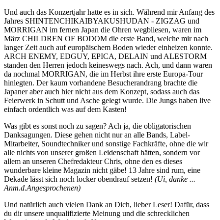
Und auch das Konzertjahr hatte es in sich. Während mir Anfang des
Jahres SHINTENCHIKAIBYAKUSHUDAN - ZIGZAG und
MORRIGAN im fernen Japan die Ohren wegbliesen, waren im
März CHILDREN OF BODOM die erste Band, welche mir nach
langer Zeit auch auf europäischem Boden wieder einheizen konnte.
ARCH ENEMY, EDGUY, EPICA, DELAIN und ALESTORM
standen den Herren jedoch keineswegs nach. Ach, und dann waren
da nochmal MORRIGAN, die im Herbst ihre erste Europa-Tour
hinlegten. Der kaum vorhandene Besucherandrang brachte die
Japaner aber auch hier nicht aus dem Konzept, sodass auch das
Feierwerk in Schutt und Asche gelegt wurde. Die Jungs haben live
einfach ordentlich was auf dem Kasten!
Was gibt es sonst noch zu sagen? Ach ja, die obligatorischen
Danksagungen. Diese gehen nicht nur an alle Bands, Label-
Mitarbeiter, Soundtechniker und sonstige Fachkräfte, ohne die wir
alle nichts von unserer großen Leidenschaft hätten, sondern vor
allem an unseren Chefredakteur Chris, ohne den es dieses
wunderbare kleine Magazin nicht gäbe! 13 Jahre sind rum, eine
Dekade lässt sich noch locker obendrauf setzen!
(Ui, danke ...
Anm.d.Angesprochenen)
Und natürlich auch vielen Dank an Dich, lieber Leser! Dafür, dass
du dir unsere unqualifizierte Meinung und die schrecklichen