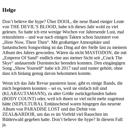
Helge
Don’t believe the hype? Über DOOL, die neue Band einiger Leute
von THE DEVIL’S BLOOD, habe ich dieses Jahr wohl zu viel
gelesen. So hatte ich erst wenige Wochen vor Jahresende Lust, mal
reinzuhören – und war nach einigen Takten schon fasziniert von
„Here Now, There Then“. Mit großartiger Atmosphäre und
fantastischem Songwriting ist das Ding auf der Stelle fast zu meinem
Album des Jahres geworden. Wären da nicht MASTODON, die mit
„Emperor Of Sand“ endlich eine aus meiner Sicht seit „Crack The
Skye“ andauernde Durststrecke beenden konnten. Den eingängigen
Song „Show Yourself“ habe ich 2017 rauf und runter gehört, ohne
dass ich bislang genug davon bekommen konnte.
Wenn ich das Jahr Revue passieren lasse, gibt es einige Bands, die
mich begeistern konnten – sei es, weil sie einfach toll sind
(KLABAUTAMANN), zu alter Größe zurückgefunden haben
(BODY COUNT) oder, weil ich ihnen so viel nicht mehr zugetraut
hätte (SEPULTURA). Enttäuschend waren hingegen das neueste
Album von PARADISE LOST und das Debüt von
ZEAL&ARDOR, um das es im Vorfeld viel Rauschen im
Blätterwald gegeben hatte. Don’t believe the hype? In diesem Fall:
ja.