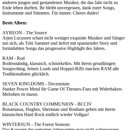
anderen jungen und gestandenen Musiker, die das Jahr nicht zu
Ende leben durften. Ihr bleibt unvergessen, dank eurer Songs,
Instrumente und Stimmen. Für immer. Cheers dudes!
Beste Alben:
AYREON - The Source
Arjen Lucassen schart nicht weniger exquisite Musiker und Sänger
um sich, als Tobi Sammet und liefert mit spannender Story und
formidablen Songs das progressive Highlight des Jahres.
RAM - Rod
Bodenständig, klassisch, schnörkellos. Mit ihrem geradlinigen
Songwriting, feinen Leads und Hoppel-Riffs machen RAM alle
Traditionalisten glücklich.
SEVEN KINGDOMS - Decennium
Starker Power Metal für Game Of Thrones-Fans mit Widerhaken-
Melodien en masse.
BLACK COUNTRY COMMUNION - BCCIV
Bonamassa, Hughes, Sherinian und Bonham geben mit ihrem
klassischen Hard Rock endlich wieder Vollgas!
WINTERSUN - The Forest Seasons
Das Konzept der vertonten Jahreszeiten mag nicht aufgegangen