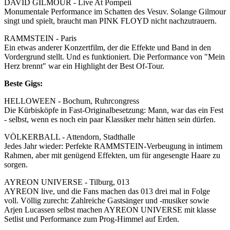
DAVID GILMOUR - Live At Pompeii
Monumentale Performance im Schatten des Vesuv. Solange Gilmour
singt und spielt, braucht man PINK FLOYD nicht nachzutrauern.
RAMMSTEIN - Paris
Ein etwas anderer Konzertfilm, der die Effekte und Band in den
Vordergrund stellt. Und es funktioniert. Die Performance von "Mein
Herz brennt" war ein Highlight der Best Of-Tour.
Beste Gigs:
HELLOWEEN - Bochum, Ruhrcongress
Die Kürbisköpfe in Fast-Originalbesetzung: Mann, war das ein Fest
- selbst, wenn es noch ein paar Klassiker mehr hätten sein dürfen.
VÖLKERBALL - Attendorn, Stadthalle
Jedes Jahr wieder: Perfekte RAMMSTEIN-Verbeugung in intimem
Rahmen, aber mit genügend Effekten, um für angesengte Haare zu
sorgen.
AYREON UNIVERSE - Tilburg, 013
AYREON live, und die Fans machen das 013 drei mal in Folge
voll. Völlig zurecht: Zahlreiche Gastsänger und -musiker sowie
Arjen Lucassen selbst machen AYREON UNIVERSE mit klasse
Setlist und Performance zum Prog-Himmel auf Erden.