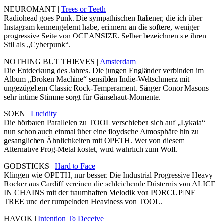
NEUROMANT |
Trees or Teeth
Radiohead goes Punk. Die sympathischen Italiener, die ich über
Instagram kennengelernt habe, erinnern an die softere, weniger
progressive Seite von OCEANSIZE. Selber bezeichnen sie ihren
Stil als „Cyberpunk“.
NOTHING BUT THIEVES |
Amsterdam
Die Entdeckung des Jahres. Die jungen Engländer verbinden im
Album „Broken Machine“ sensiblen Indie-Weltschmerz mit
ungezügeltem Classic Rock-Temperament. Sänger Conor Masons
sehr intime Stimme sorgt für Gänsehaut-Momente.
SOEN |
Lucidity
Die hörbaren Parallelen zu TOOL verschieben sich auf „Lykaia“
nun schon auch einmal über eine floydsche Atmosphäre hin zu
gesanglichen Ähnlichkeiten mit OPETH. Wer von diesem
Alternative Prog-Metal kostet, wird wahrlich zum Wolf.
GODSTICKS |
Hard to Face
Klingen wie OPETH, nur besser. Die Industrial Progressive Heavy
Rocker aus Cardiff vereinen die schleichende Düsternis von ALICE
IN CHAINS mit der traumhaften Melodik von PORCUPINE
TREE und der rumpelnden Heaviness von TOOL.
HAVOK |
Intention To Deceive