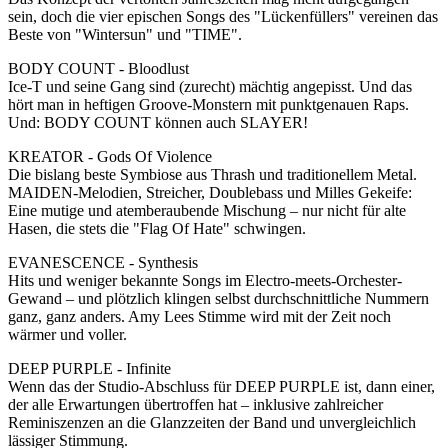
sein, doch die vier epischen Songs des "Lückenfüllers" vereinen das
Beste von "Wintersun" und "TIME".
BODY COUNT - Bloodlust
Ice-T und seine Gang sind (zurecht) mächtig angepisst. Und das
hört man in heftigen Groove-Monstern mit punktgenauen Raps.
Und: BODY COUNT können auch SLAYER!
KREATOR - Gods Of Violence
Die bislang beste Symbiose aus Thrash und traditionellem Metal.
MAIDEN-Melodien, Streicher, Doublebass und Milles Gekeife:
Eine mutige und atemberaubende Mischung – nur nicht für alte
Hasen, die stets die "Flag Of Hate" schwingen.
EVANESCENCE - Synthesis
Hits und weniger bekannte Songs im Electro-meets-Orchester-
Gewand – und plötzlich klingen selbst durchschnittliche Nummern
ganz, ganz anders. Amy Lees Stimme wird mit der Zeit noch
wärmer und voller.
DEEP PURPLE - Infinite
Wenn das der Studio-Abschluss für DEEP PURPLE ist, dann einer,
der alle Erwartungen übertroffen hat – inklusive zahlreicher
Reminiszenzen an die Glanzzeiten der Band und unvergleichlich
lässiger Stimmung.